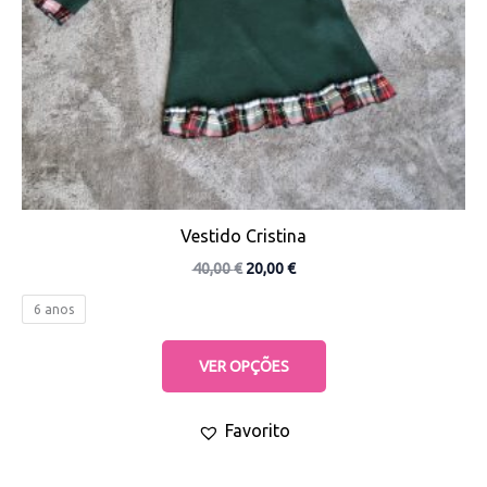
chosen
on
the
product
page
Vestido Cristina
40,00
€
20,00
€
6 anos
VER OPÇÕES
Favorito