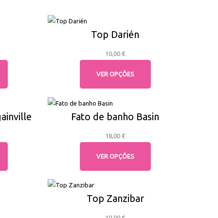
Top Darién
10,00
€
VER OPÇÕES
inville
Fato de banho Basin
18,00
€
VER OPÇÕES
Top Zanzibar
10,00
€