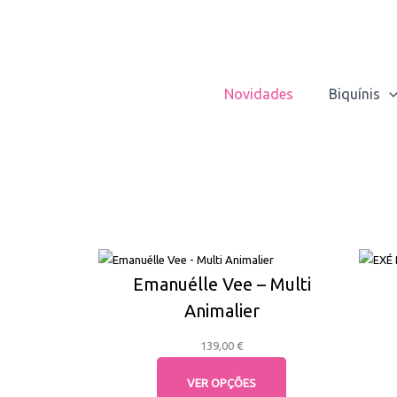
Skip
to
content
Novidades
Biquínis
Emanuélle Vee – Multi
Animalier
139,00
€
VER OPÇÕES