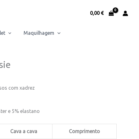
0,00
€
let
Maquilhagem
sie
sos com xadrez
ter e 5% elastano
Cava a cava
Comprimento