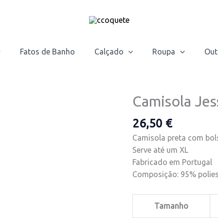
Fatos de Banho
Calçado
Roupa
Out
Camisola Jes
Quantidade
de
26,50
€
Camisola
Jessie
Camisola preta com bol
Serve até um XL
Fabricado em Portugal
Composição: 95% polies
Tamanho