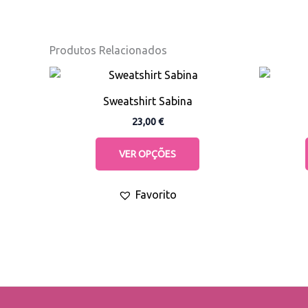
Produtos Relacionados
This
product
Sweatshirt Sabina
has
23,00
€
multiple
variants.
VER OPÇÕES
The
options
Favorito
may
be
chosen
on
the
product
page