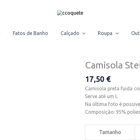
Fatos de Banho
Calçado
Roupa
Out
Camisola Ste
Quantidade
de
17,50
€
Camisola
Stela
Camisola preta fuida com
Serve até um L
Na última foto é possi
Composição: 95% polies
Tamanho