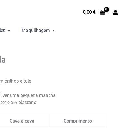
0,00
€
let
Maquilhagem
la
 brilhos e tule
vel ver uma pequena mancha
ter e 5% elastano
Cava a cava
Comprimento