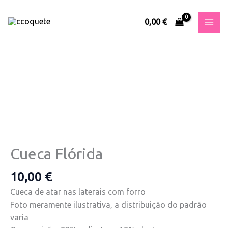
Skip
to
0,00
€
content
Quantidade
de
Cueca
Flórida
Cueca Flórida
10,00
€
Cueca de atar nas laterais com forro
Foto meramente ilustrativa, a distribuição do padrão
varia