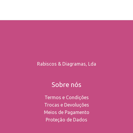
on
the
product
page
Rabiscos & Diagramas, Lda
Sobre nós
Termos e Condições
Trocas e Devoluções
Meios de Pagamento
Proteção de Dados