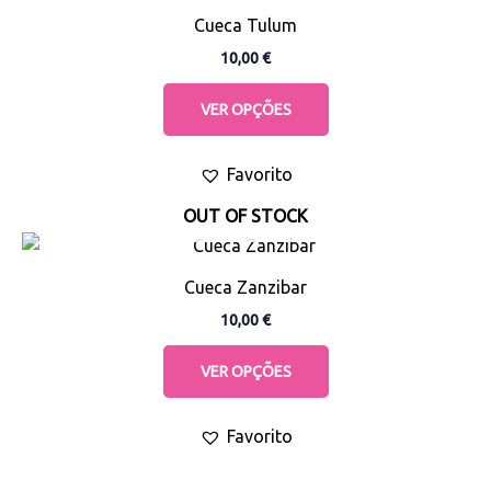
product
the
Cueca Tulum
has
product
10,00
€
multiple
page
variants.
VER OPÇÕES
The
options
Favorito
may
be
OUT OF STOCK
chosen
This
on
product
the
Cueca Zanzibar
has
product
10,00
€
multiple
page
variants.
VER OPÇÕES
The
options
Favorito
may
be
chosen