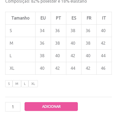
Composição: 82% poliester e 18% elastano
Tamanho
EU
PT
ES
FR
IT
S
34
36
38
36
40
M
36
38
40
38
42
L
38
40
42
40
44
XL
40
42
44
42
46
S
M
L
XL
ADICIONAR