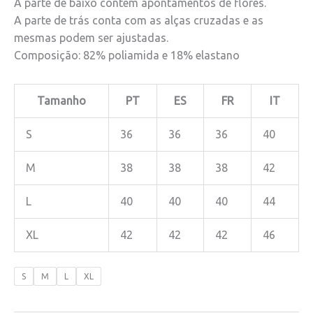
A parte de baixo contem apontamentos de flores.
A parte de trás conta com as alças cruzadas e as
mesmas podem ser ajustadas.
Composição: 82% poliamida e 18% elastano
Tamanho
PT
ES
FR
IT
S
36
36
36
40
M
38
38
38
42
L
40
40
40
44
XL
42
42
42
46
S
M
L
XL