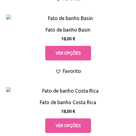
be
chosen
This
on
product
the
Fato de banho Basin
has
product
18,00
€
multiple
page
variants.
VER OPÇÕES
The
options
Favorito
may
be
chosen
This
on
product
the
Fato de banho Costa Rica
has
product
18,00
€
multiple
page
variants.
VER OPÇÕES
The
options