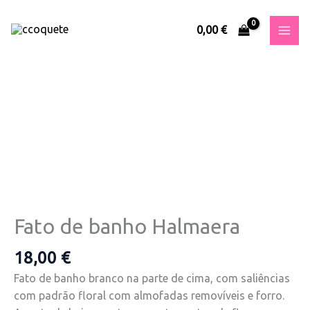
Skip
to
0,00
€
content
Quantidade
de
Fato
de
banho
Halmaera
Fato de banho Halmaera
18,00
€
Fato de banho branco na parte de cima, com saliências
com padrão floral com almofadas removíveis e forro.