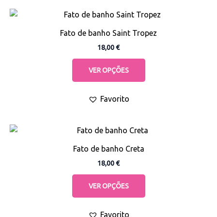
This
product
Fato de banho Saint Tropez
has
18,00
€
multiple
variants.
VER OPÇÕES
The
options
Favorito
may
be
chosen
This
on
product
the
Fato de banho Creta
has
product
18,00
€
multiple
page
variants.
VER OPÇÕES
The
options
Favorito
may