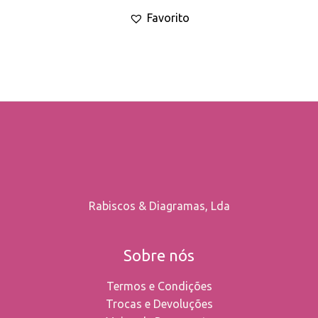
Favorito
may
be
chosen
on
the
product
page
Rabiscos & Diagramas, Lda
Sobre nós
Termos e Condições
Trocas e Devoluções