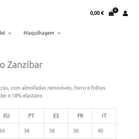
0,00
€
let
Maquilhagem
o Zanzibar
trás, com almofadas removíveis, forro e folhos
ter e 18% elastano
EU
PT
ES
FR
IT
34
36
38
36
40