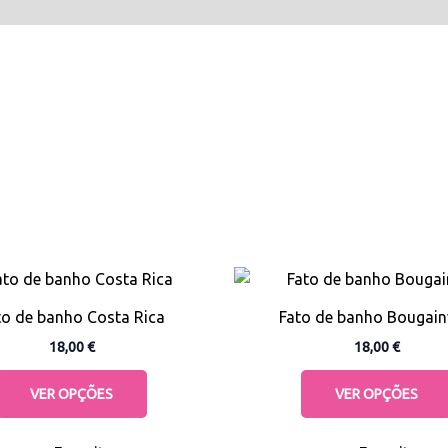
This
product
to de banho Costa Rica
Fato de banho Bougainv
has
18,00
€
18,00
€
multiple
variants.
VER OPÇÕES
VER OPÇÕES
The
options