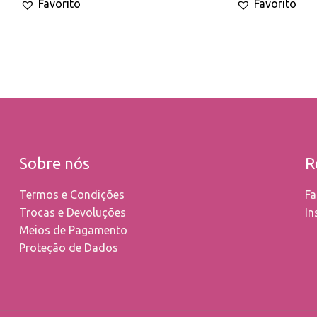
Favorito
Favorito
may
be
chosen
on
the
product
page
Sobre nós
R
Termos e Condições
Fa
Trocas e Devoluções
In
Meios de Pagamento
Proteção de Dados