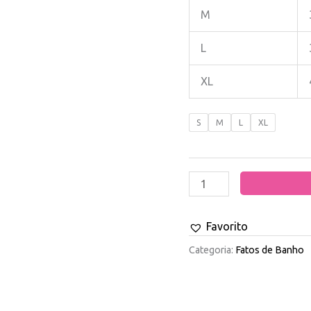
M
L
XL
S
M
L
XL
Favorito
Categoria:
Fatos de Banho