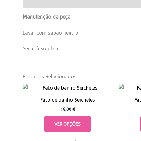
Manutenção da peça
Lavar com sabão neutro
Secar à sombra
Produtos Relacionados
This
product
Fato de banho Seicheles
Fa
has
18,00
€
multiple
variants.
VER OPÇÕES
The
options