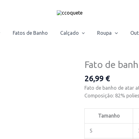
Fatos de Banho
Calçado
Roupa
Out
Fato de banh
Quantidade
de
26,99
€
Fato
de
Fato de banho de atar a
banho
Composição: 82% polies
Zanzibar
Tamanho
S