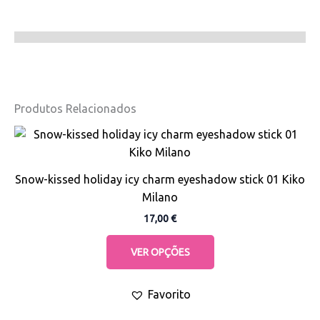
Produtos Relacionados
This
product
has
Snow-kissed holiday icy charm eyeshadow stick 01 Kiko
multiple
Milano
variants.
17,00
€
The
options
VER OPÇÕES
may
be
Favorito
chosen
on