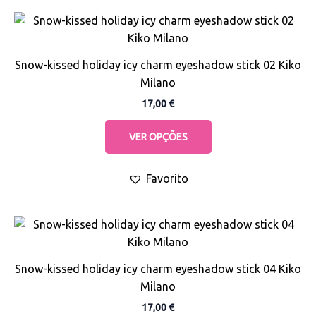
the
This
product
product
page
has
Snow-kissed holiday icy charm eyeshadow stick 02 Kiko
multiple
Milano
variants.
17,00
€
The
options
VER OPÇÕES
may
be
Favorito
chosen
on
the
This
product
product
page
has
Snow-kissed holiday icy charm eyeshadow stick 04 Kiko
multiple
Milano
variants.
17,00
€
The