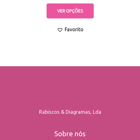
options
VER OPÇÕES
may
be
Favorito
chosen
on
the
product
page
Rabiscos & Diagramas, Lda
Sobre nós