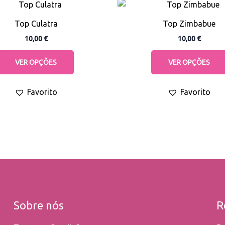
This
product
Top Culatra
Top Zimbabue
has
10,00
€
10,00
€
multiple
variants.
VER OPÇÕES
VER OPÇÕES
The
options
Favorito
Favorito
may
be
chosen
on
the
product
page
Sobre nós
R