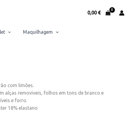
0,00
€
let
Maquilhagem
rão com limões.
m alças removiveis, folhos em tons de branco e
veis e forro.
ter 18% elastano