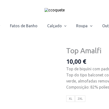
Fatos de Banho
Calçado
Roupa
Out
Top Amalfi
Quantidade
de
10,00
€
Top
Amalfi
Top de biquíni com pad
Top do tipo balconet co
verde, almofadas removí
Composição: 82% polies
XL
2XL