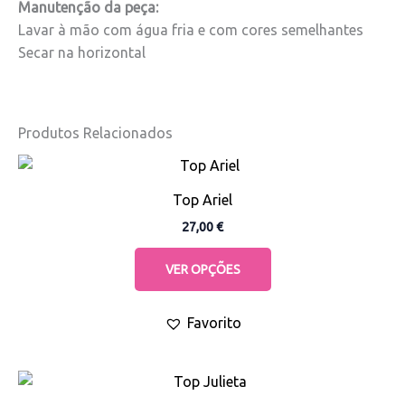
Manutenção da peça:
Lavar à mão com água fria e com cores semelhantes
Secar na horizontal
Produtos Relacionados
This
product
Top Ariel
has
27,00
€
multiple
variants.
VER OPÇÕES
The
options
Favorito
may
be
chosen
This
on
product