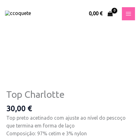
Skip
to
0,00
€
content
Quantidade
de
Top
Charlotte
Top Charlotte
30,00
€
Top preto acetinado com ajuste ao nível do pescoço
que termina em forma de laço
Composição: 97% cetim e 3% nylon