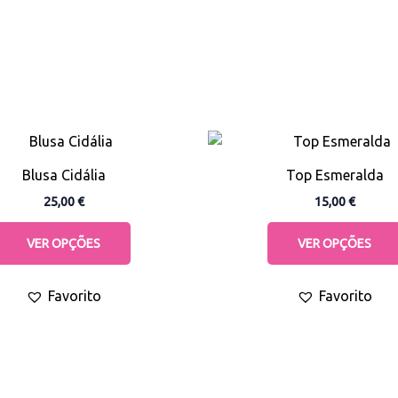
This
product
Blusa Cidália
Top Esmeralda
has
25,00
€
15,00
€
multiple
variants.
VER OPÇÕES
VER OPÇÕES
The
options
Favorito
Favorito
may
be
chosen
on
the