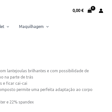
0,00
€
let
Maquilhagem
com lantejoulas brilhantes e com possibilidade de
o na parte de trás
s e ficar cai-cai
 composto permite uma perfeita adaptação ao corpo
ter e 22% spandex