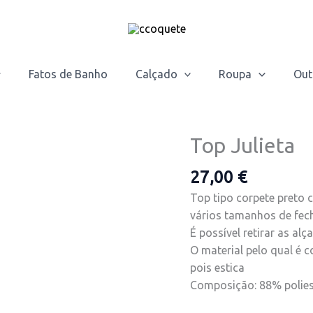
Fatos de Banho
Calçado
Roupa
Out
Top Julieta
Quantidade
de
27,00
€
Top
Julieta
Top tipo corpete preto 
vários tamanhos de fech
É possível retirar as alça
O material pelo qual é
pois estica
Composição: 88% polies