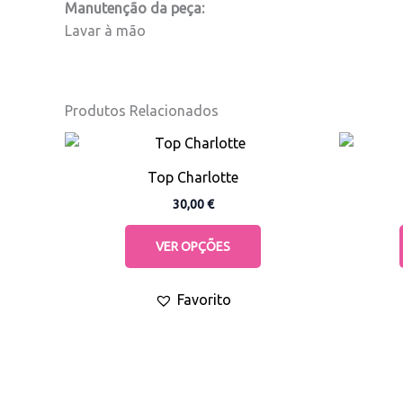
Manutenção da peça:
Lavar à mão
Produtos Relacionados
This
product
Top Charlotte
has
30,00
€
multiple
variants.
VER OPÇÕES
The
options
Favorito
may
be
chosen
on
the