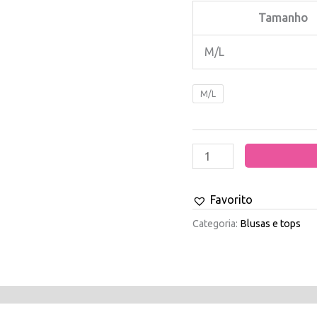
Tamanho
M/L
M/L
Favorito
Categoria:
Blusas e tops