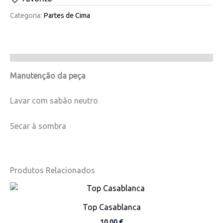
Categoria:
Partes de Cima
Manutenção da peça
Lavar com sabão neutro
Secar à sombra
Produtos Relacionados
This
product
Top Casablanca
has
10,00
€