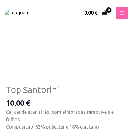
Skip
to
0,00
€
content
Quantidade
de
Top
Santorini
Top Santorini
10,00
€
Cai cai de atar atrás, com almofadas removíveis e
folhos
Composição: 82% poliester e 18% elastano