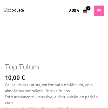
Skip
to
0,00
€
content
Quantidade
de
Top
Tulum
Top Tulum
10,00
€
Cai cai de atar atrás, em formato d triângulo, com
almofadas removíveis, forro e folhos
Foto meramente ilustrativa, a distribuição do padrão
varia