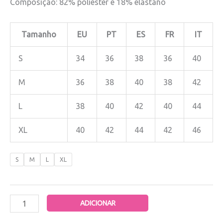
Composição: 82% poliester e 18% elastano
Tamanho
EU
PT
ES
FR
IT
S
34
36
38
36
40
M
36
38
40
38
42
L
38
40
42
40
44
XL
40
42
44
42
46
S
M
L
XL
ADICIONAR