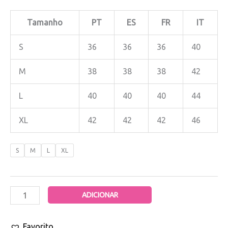
Tamanho
PT
ES
FR
IT
S
36
36
36
40
M
38
38
38
42
L
40
40
40
44
XL
42
42
42
46
S
M
L
XL
ADICIONAR
Favorito