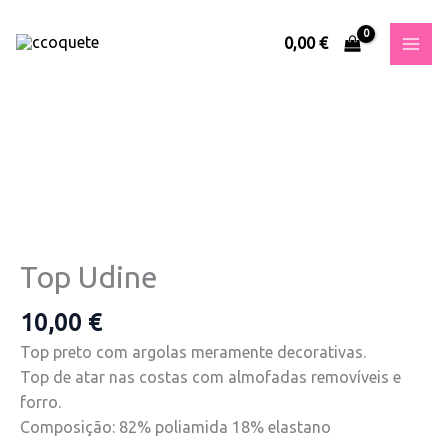
Skip
to
0,00
€
content
Quantidade
de
Top
Udine
Top Udine
10,00
€
Top preto com argolas meramente decorativas.
Top de atar nas costas com almofadas removíveis e
forro.
Composição: 82% poliamida 18% elastano