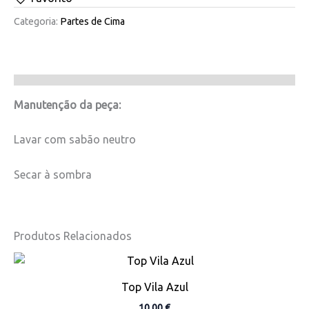
Categoria:
Partes de Cima
Manutenção da peça:
Lavar com sabão neutro
Secar à sombra
Produtos Relacionados
This
product
Top Vila Azul
has
10,00
€