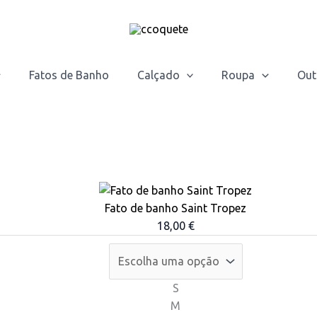
Fatos de Banho
Calçado
Roupa
Out
This
product
Fato de banho Saint Tropez
has
18,00
€
multiple
variants.
The
S
options
M
may