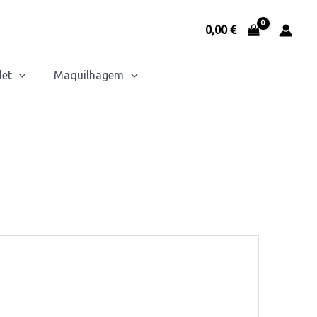
0,00
€
let
Maquilhagem