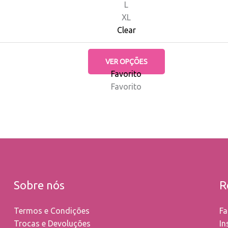
L
be
XL
chosen
Clear
on
the
product
VER OPÇÕES
page
Favorito
Favorito
Sobre nós
R
Termos e Condições
Fa
Trocas e Devoluções
In