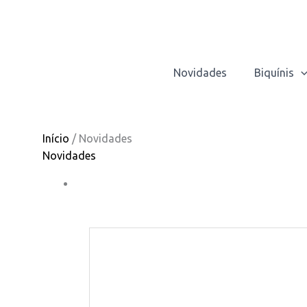
Skip
to
content
Novidades
Biquínis
Início
/ Novidades
Novidades