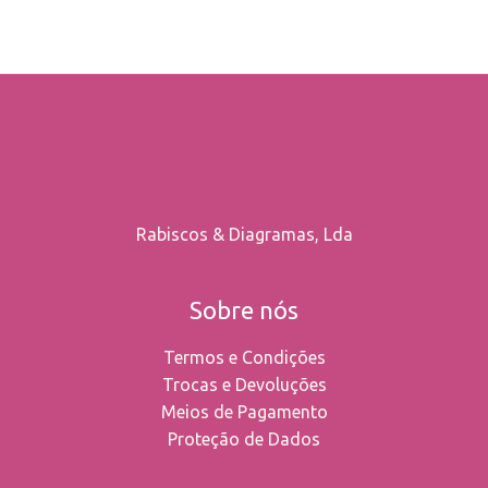
on
the
product
page
Rabiscos & Diagramas, Lda
Sobre nós
Termos e Condições
Trocas e Devoluções
Meios de Pagamento
Proteção de Dados