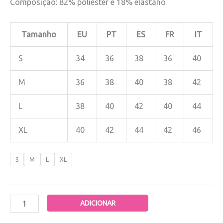
Composição: 82% poliester e 18% elastano
Tamanho
EU
PT
ES
FR
IT
S
34
36
38
36
40
M
36
38
40
38
42
L
38
40
42
40
44
XL
40
42
44
42
46
S
M
L
XL
ADICIONAR