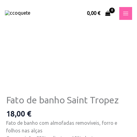
Skip
to
0,00
€
content
Quantidade
de
Fato
de
banho
Saint
Tropez
Fato de banho Saint Tropez
18,00
€
Fato de banho com almofadas removíveis, forro e
folhos nas alças