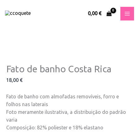
Skip
Quantidade
This
This
This
This
to
de
product
product
product
product
0,00
€
content
Fato
has
has
has
has
de
multiple
multiple
multiple
multiple
banho
variants.
variants.
variants.
variants.
Costa
The
The
The
The
Rica
options
options
options
options
may
may
may
may
be
be
be
be
Fato de banho Costa Rica
chosen
chosen
chosen
chosen
18,00
€
on
on
on
on
the
the
the
the
product
product
product
product
Fato de banho com almofadas removíveis, forro e
page
page
page
page
folhos nas laterais
Foto meramente ilustrativa, a distribuição do padrão
varia
Composição: 82% poliester e 18% elastano