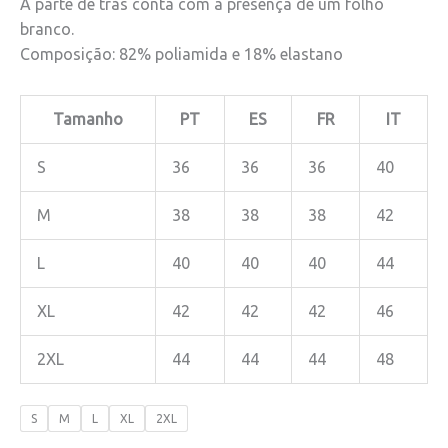
A parte de trás conta com a presença de um folho
branco.
Composição: 82% poliamida e 18% elastano
Tamanho
PT
ES
FR
IT
S
36
36
36
40
M
38
38
38
42
L
40
40
40
44
XL
42
42
42
46
2XL
44
44
44
48
S
M
L
XL
2XL