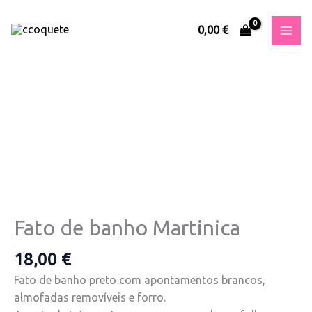
Skip
to
0,00
€
content
Quantidade
de
Fato
de
banho
Martinica
Fato de banho Martinica
18,00
€
Fato de banho preto com apontamentos brancos,
almofadas removíveis e forro.