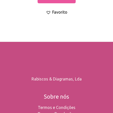
options
Favorito
may
be
chosen
on
the
product
page
Rabiscos & Diagramas, Lda
Sobre nós
Termos e Condições