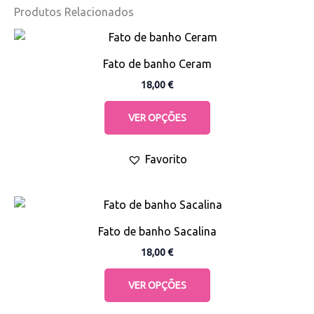
Produtos Relacionados
This
product
Fato de banho Ceram
has
18,00
€
multiple
variants.
VER OPÇÕES
The
options
Favorito
may
be
chosen
This
on
product
the
Fato de banho Sacalina
has
product
18,00
€
multiple
page
variants.
VER OPÇÕES
The
options