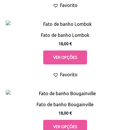
Favorito
may
be
chosen
This
on
product
the
Fato de banho Lombok
has
product
18,00
€
multiple
page
variants.
VER OPÇÕES
The
options
Favorito
may
be
chosen
This
on
product
the
Fato de banho Bougainville
has
product
18,00
€
multiple
page
variants.
VER OPÇÕES
The